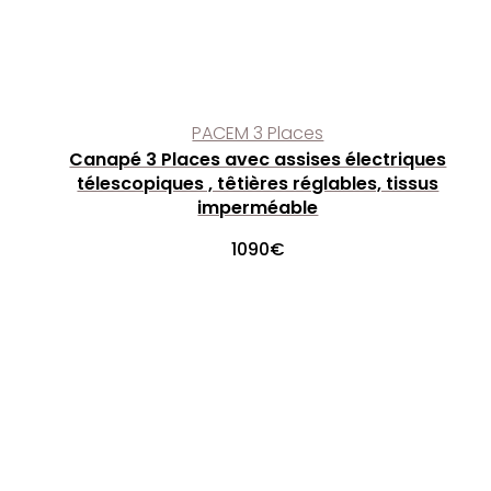
PACEM 3 Places
Canapé 3 Places avec assises électriques
télescopiques , têtières réglables, tissus
imperméable
1090
€