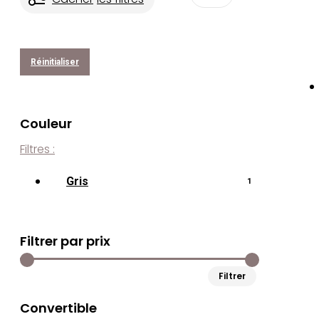
Réinitialiser
Couleur
Filtres :
Gris
1
Filtrer par prix
Min
Max
Filtrer
price
price
Convertible