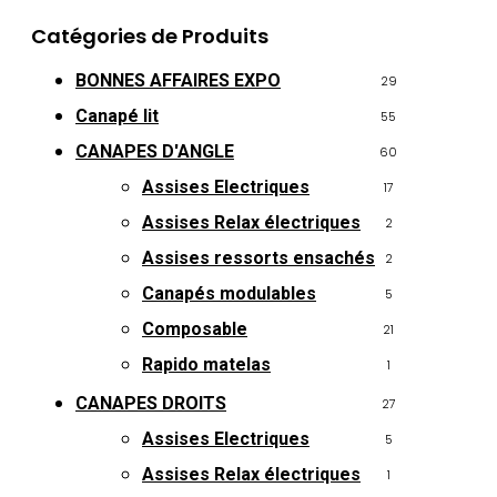
Catégories de Produits
BONNES AFFAIRES EXPO
29
Canapé lit
55
CANAPES D'ANGLE
60
Assises Electriques
17
Assises Relax électriques
2
Assises ressorts ensachés
2
Canapés modulables
5
Composable
21
Rapido matelas
1
CANAPES DROITS
27
Assises Electriques
5
Assises Relax électriques
1