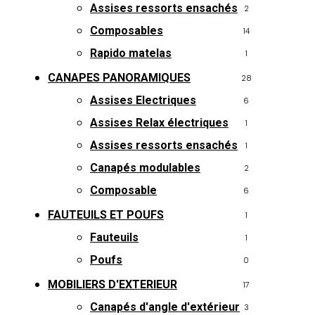
Assises ressorts ensachés
2
Composables
14
Rapido matelas
1
CANAPES PANORAMIQUES
28
Assises Electriques
6
Assises Relax électriques
1
Assises ressorts ensachés
1
Canapés modulables
2
Composable
6
FAUTEUILS ET POUFS
1
Fauteuils
1
Poufs
0
MOBILIERS D'EXTERIEUR
17
Canapés d'angle d'extérieur
3