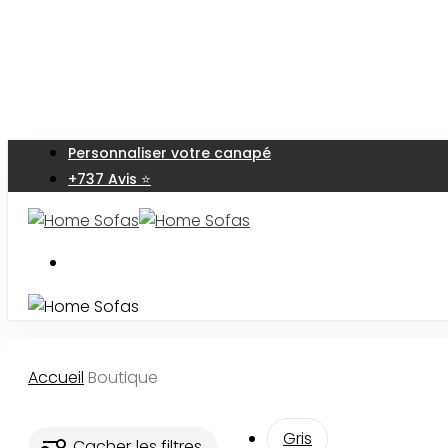
Skip
to
main
content
Personnaliser votre canapé
+737 Avis ⭐
Accueil
Boutique
Gris
Cacher
les filtres