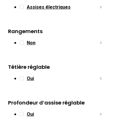
Assises électriques
1
Rangements
Non
1
Têtière réglable
Oui
1
Profondeur d’assise réglable
Oui
1