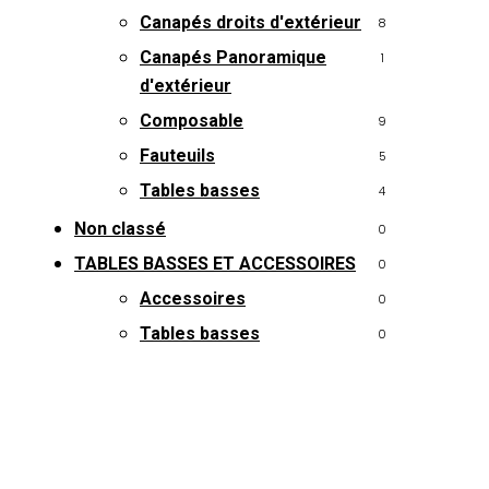
Canapés droits d'extérieur
8
Canapés Panoramique
1
d'extérieur
Composable
9
Fauteuils
5
Tables basses
4
Non classé
0
TABLES BASSES ET ACCESSOIRES
0
Accessoires
0
Tables basses
0