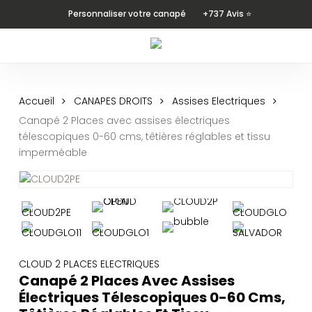
Skip
Personnaliser votre canapé
+737 Avis ⭐
to
main
content
Accueil
CANAPES DROITS
Assises Electriques
Canapé 2 Places avec assises électriques
télescopiques 0-60 cms, têtières réglables et tissu
imperméable
CLOUD 2 PLACES ELECTRIQUES
Canapé 2 Places Avec Assises
Électriques Télescopiques 0-60 Cms,