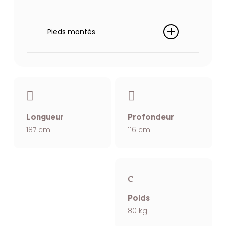
Têtières réglable
Ressorts zigzag, mousse
polyuréthane
Pieds montés
38kg/m3
Pied plastique
Longueur
Profondeur
187 cm
116 cm
Poids
80 kg