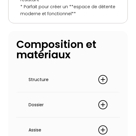
* Parfait pour créer un **espace de détente
moderne et fonctionnel**
Composition et
matériaux
Structure
Bois massif (pin, hêtre). Panneaux
de particules, contreplaqué
Dossier
Sangles élastiques, flocons de
mousse
Assise
polyuréthane