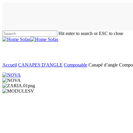
Skip
to
main
content
Hit enter to search or ESC to close
Close
Search
Accueil
CANAPES D'ANGLE
Composable
Canapé d’angle Composab