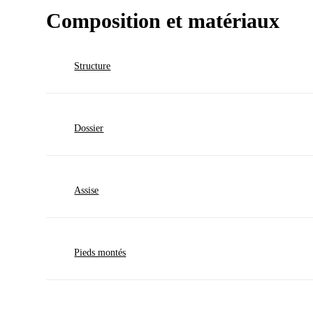
Composition et matériaux
Structure
BOIS MASSIF(pin, hêtre), MDF et panneau de partic
Dossier
Sangles élastiques, mousse polyuréthane
23/15kg/m³ , Têtières réglables.
Assise
Ressorts zigzag, mousse polyuréthane 35kg/m³
Pieds montés
Pieds métal, hauteur 10cm