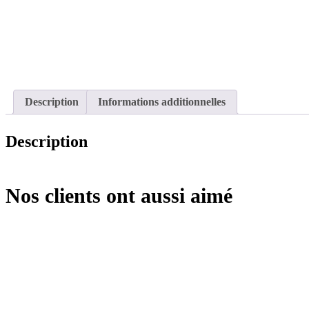
Description
Informations additionnelles
Description
Nos clients ont aussi aimé
DUBLIN Mini Exclusivité WEB
JOHN WIZ L 
PRIEST
Canapé d’angle Compact, Convertible et
Reversible
Canapé d’angle 