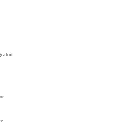
ratuit
ans
ce