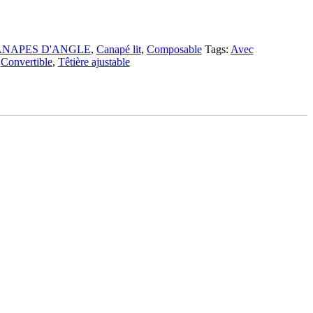
NAPES D'ANGLE
,
Canapé lit
,
Composable
Tags:
Avec
,
Convertible
,
Têtière ajustable
aces