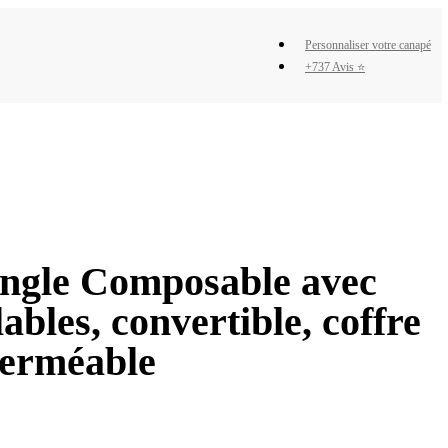
Personnaliser votre canapé
+737 Avis ⭐
ngle Composable avec
lables, convertible, coffre
perméable