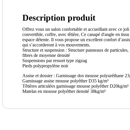
Description produit
Offrez vous un salon confortable et accueillant avec ce jol
convertible, coffre, avec têtière, Ce canapé d'angle en tiss
espace détente. Il vous propose un excellent confort d’assise
qui s’accorderont à vos mouvements.
Structure et suspension : Structure panneaux de particules,
fibres de moyenne densité
Suspensions par ressort type zigzag
Pieds polypropylène noir
Assise et dossier : Garnissage dos mousse polyuréthane 2
Garnissage assise mousse polyéther D35 kg/m³
Têtières articulées garnissage mousse polyéther D20kg/m³
Matelas en mousse polyéther densité 38kg/m³