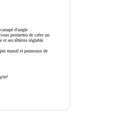
i canapé d'angle
u vous permettra de créer un
 et ses têtières réglable
 pin massif et panneaux de
3g/m³