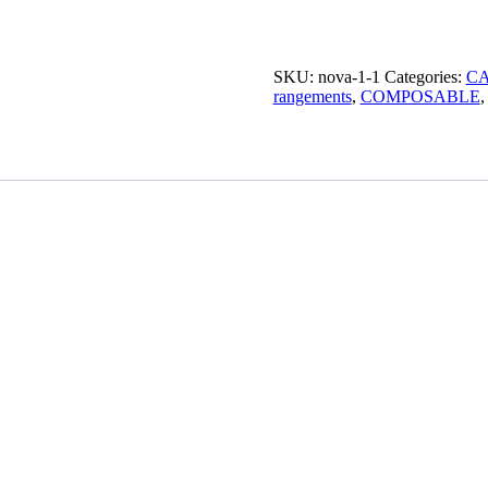
SKU:
nova-1-1
Categories:
CA
rangements
,
COMPOSABLE
EXPO FIN DE SERIE SAINT
Liza 3
Canapé beige tissu bouclé 3 pl
réversible, têtières réglables,
convertible