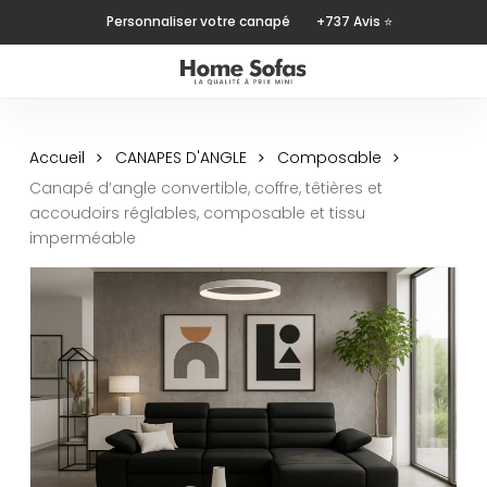
Skip
Personnaliser votre canapé
+737 Avis ⭐
to
main
content
Accueil
CANAPES D'ANGLE
Composable
Canapé d’angle convertible, coffre, têtières et
accoudoirs réglables, composable et tissu
imperméable