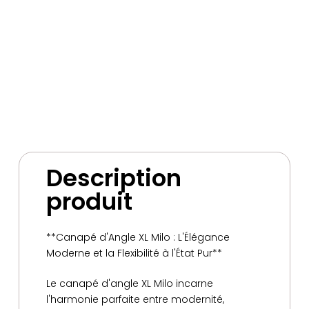
DUBLIN Mini Exclusivité WEB
Canapé d’angle Compact, Convertible et
Reversible
Original
Current
1090
€
990
€
price
price
was:
is:
1090€.
990€.
Description
produit
**Canapé d'Angle XL Milo : L'Élégance
Moderne et la Flexibilité à l'État Pur**
Le canapé d'angle XL Milo incarne
l'harmonie parfaite entre modernité,