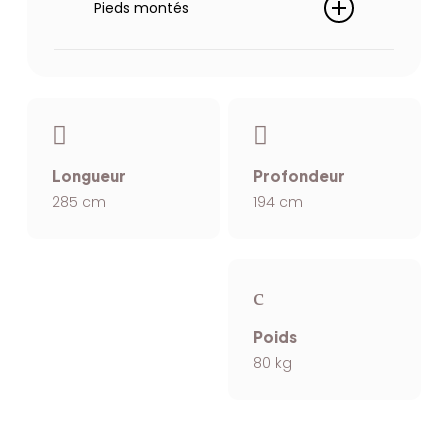
Pieds montés
30kg/m3, ouate 150g/m2. Coffre
sous la méridienne, accoudoirs
pieds plastique noir (diamètre
réglables
40mm) + pieds métal chrome
hauteur 40mm
Longueur
Profondeur
285 cm
194 cm
Poids
80 kg