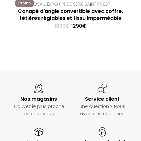
Promo
ROSA L EXPO FIN DE SERIE SAINT PRIEST
Canapé d’angle convertible avec coffre,
têtières réglables et tissu imperméable
Original
Current
1890
€
1290
€
price
price
was:
is:
1890€.
1290€.
Nos magasins
Service client
Trouvez le plus proche
Une question ? Nous
de chez vous
avons les réponses