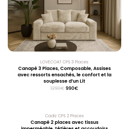
LOVECOAT CPS 3 Places
Canapé 3 Places, Composable, Assises
avec ressorts ensachés, le confort et la
souplesse d’un Lit
Original
Current
1290
€
990
€
price
price
was:
is:
1290€.
990€.
Cadiz CPS 2 Places
Canapé 2 places avec tissus
imperméable, têtières et accoudoirs