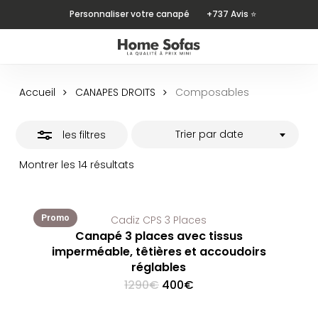
Skip
Personnaliser votre canapé
+737 Avis ⭐
to
Close
main
Filters
content
Accueil
CANAPES DROITS
Composables
Trier par date
les filtres
Montrer les 14 résultats
Promo
Cadiz CPS 3 Places
Canapé 3 places avec tissus
imperméable, têtières et accoudoirs
réglables
Original
Current
1290
€
400
€
price
price
was:
is: