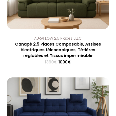
AURAFLOW 2.5 Places ELEC
Canapé 2.5 Places Composable, Assises
électriques télescopiques, Têtières
réglables et Tissus imperméable
Original
Current
1390
€
1090
€
price
price
was:
is:
1390€.
1090€.