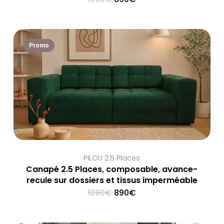
price
price
was:
is:
1090€.
890€.
Promo
PILOU 2.5 Places
Canapé 2.5 Places, composable, avance-
recule sur dossiers et tissus imperméable
Original
Current
1090
€
890
€
price
price
was:
is:
1090€.
890€.