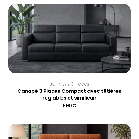
1290€.
400€.
JOHN WIZ 3 Places
Canapé 3 Places Compact avec têtières
réglables et similicuir
990
€