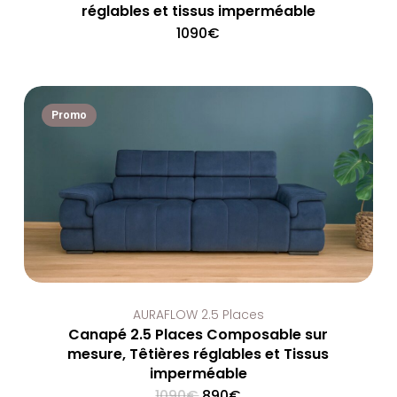
réglables et tissus imperméable
1090
€
Promo
AURAFLOW 2.5 Places
Canapé 2.5 Places Composable sur
mesure, Têtières réglables et Tissus
imperméable
Original
Current
1090
€
890
€