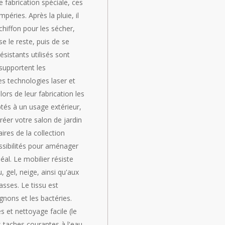
 fabrication spéciale, ces
péries. Après la pluie, il
chiffon pour les sécher,
se le reste, puis de se
ésistants utilisés sont
 supportent les
s technologies laser et
rs de leur fabrication les
tés à un usage extérieur,
réer votre salon de jardin
ires de la collection
sibilités pour aménager
al. Le mobilier résiste
, gel, neige, ainsi qu'aux
sses. Le tissu est
nons et les bactéries.
s et nettoyage facile (le
s taches courantes à l'eau