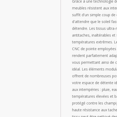
Grâce à une technologie de
meubles résistent aux intem
suffit d'un simple coup de 
d'attendre que le soleil fas
détendre. Les tissus ultra-r
antitaches, inaltérables et
températures extrêmes. Le
CNC de pointe employées lo
rendent parfaitement adap
vous permettant ainsi de c
idéal. Les éléments modula
offrent de nombreuses pos
votre espace de détente idé
aux intempéries : pluie, eau
températures élevées et ba
protégé contre les champig
haute résistance aux tache
tissu peut être nettoyé de