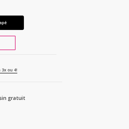
apé
 3x ou 4!
in gratuit