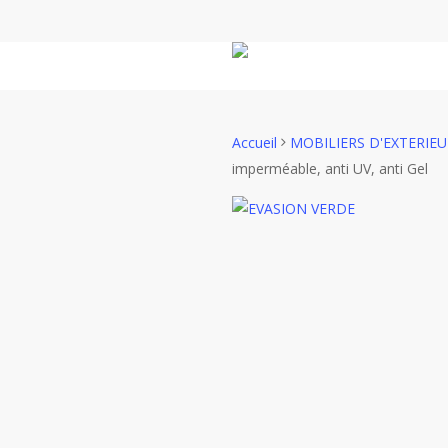
Skip
to
main
content
Accueil
MOBILIERS D'EXTERIE
imperméable, anti UV, anti Gel