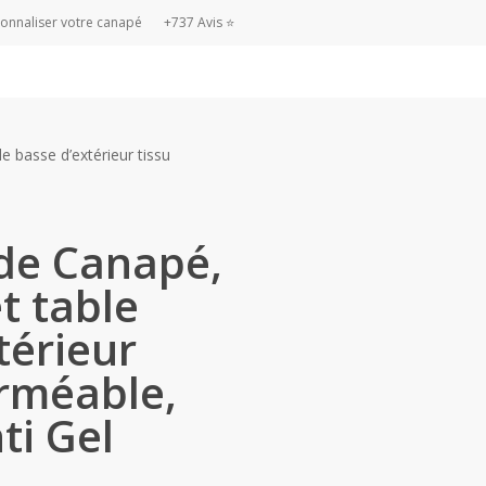
onnaliser votre canapé
+737 Avis ⭐
e basse d’extérieur tissu
de Canapé,
t table
térieur
rméable,
ti Gel