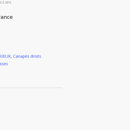
s 2 ans
rance
RIEUR
,
Canapés droits
sses