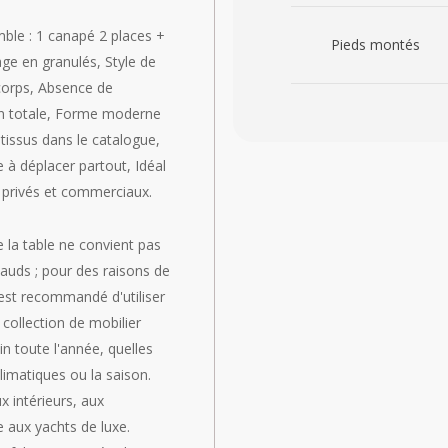
mble : 1 canapé 2 places +
Pieds montés
ge en granulés, Style de
 corps, Absence de
pied plastique
ion totale, Forme moderne
s tissus dans le catalogue,
le à déplacer partout, Idéal
s privés et commerciaux.
la table ne convient pas
hauds ; pour des raisons de
l est recommandé d'utiliser
collection de mobilier
in toute l'année, quelles
limatiques ou la saison.
x intérieurs, aux
 aux yachts de luxe.